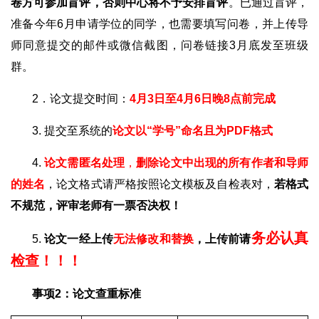
卷方可参加盲评，否则中心将不予安排盲评
。已通过盲评，
准备今年6月申请学位的同学，也需要填写问卷，并上传导
师同意提交的邮件或微信截图，问卷链接3月底发至班级
群。
2．论文提交时间：
4
月3日至4月6日晚8点前完成
3. 提交至系统的
论文以“学号”命名且为PDF格式
4.
论文需匿名处理
，
删除论文中出现的所有作者和导师
的姓名
，论文格式请严格按照论文模板及自检表对，
若格式
不规范，评审老师有一票否决权！
务必认真
5.
论文一经上传
无法修改和替换
，上传前请
检查！！！
事项2：论文查重标准