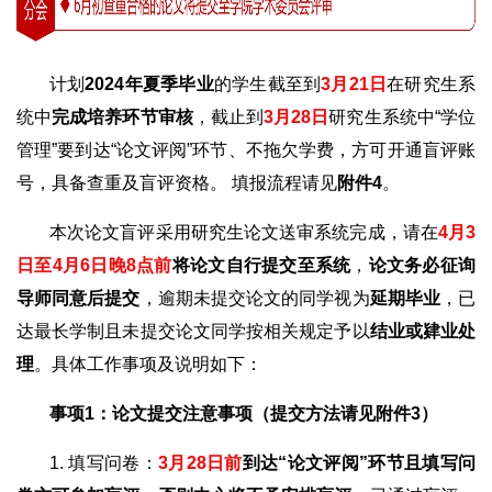
计划
2024年夏季毕业
的学生截至到
3
月21日
在研究生系
统中
完成培养环节审核
，截止到
3
月28日
研究生系统中“学位
管理”要到达“论文评阅”环节、不拖欠学费，方可开通盲评账
号，具备查重及盲评资格。 填报流程请见
附件4
。
本次论文盲评采用研究生论文送审系统完成，请在
4
月3
日至4月6日晚8点前
将论文自行提交至系统
，
论文务必征询
导师同意后提交
，逾期未提交论文的同学视为
延期毕业
，已
达最长学制且未提交论文同学按相关规定予以
结业或肄业处
理
。具体工作事项及说明如下：
事项1：论文提交注意事项（提交方法请见附件3）
1. 填写问卷：
3
月28日前
到达“论文评阅”环节且填写问