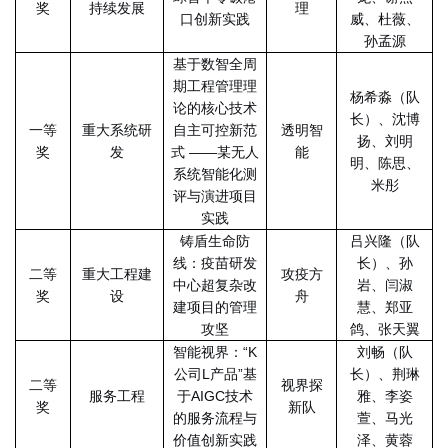
奖
持续发展
理
口创新实践
威、杜薇、
孙孟源
基于数智全周
期工程管理理
杨希淼（队
论的核心技术
长）、沈博
一等
重大系统研
自主可控新范
透明智
扬、刘明
奖
发
式 ——某无人
能
明、陈思、
系统智能化测
米彤
评与演进项目
实践
铸盾生命防
吕兴隆（队
线：疫苗研发
长）、孙
二等
重大工程建
攻疫方
中心超复杂改
岩、闫淑
奖
设
舟
建项目的管理
慧、郑亚
攻坚
鸽、张天翼
智能视界：“K
刘畅（队
公司L产品”基
长）、荆琳
二等
视界探
服务工程
于AIGC技术
雅、李姿
奖
新队
的服务流程与
萱、马光
价值创新实践
泽、黄蓉