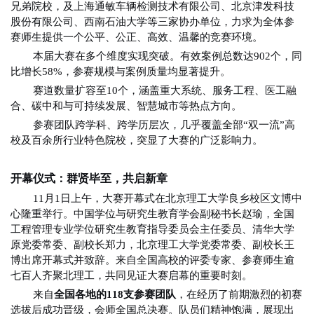
兄弟院校，及上海通敏车辆检测技术有限公司、北京津发科技
股份有限公司、西南石油大学等三家协办单位，力求为全体参
赛师生提供一个公平、公正、高效、温馨的竞赛环境。
本届大赛在多个维度实现突破。有效案例总数达902个，同
比增长58%，参赛规模与案例质量均显著提升。
赛道数量扩容至10个，涵盖重大系统、服务工程、医工融
合、碳中和与可持续发展、智慧城市等热点方向。
参赛团队跨学科、跨学历层次，几乎覆盖全部“双一流”高
校及百余所行业特色院校，突显了大赛的广泛影响力。
开幕仪式：群贤毕至，共启新章
11月1日上午，大赛开幕式在北京理工大学良乡校区文博中
心隆重举行。中国学位与研究生教育学会副秘书长赵瑜，全国
工程管理专业学位研究生教育指导委员会主任委员、清华大学
原党委常委、副校长郑力，北京理工大学党委常委、副校长王
博出席开幕式并致辞。来自全国高校的评委专家、参赛师生逾
七百人齐聚北理工，共同见证大赛启幕的重要时刻。
来自
全国各地的118支参赛团队
，在经历了前期激烈的初赛
选拔后成功晋级，会师全国总决赛。队员们精神饱满，展现出