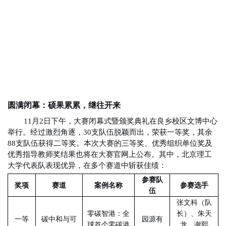
圆满闭幕：硕果累累，继往开来
11月2日下午，大赛闭幕式暨颁奖典礼在良乡校区文博中心
举行。经过激烈角逐，30支队伍脱颖而出，荣获一等奖，其余
88支队伍获得二等奖。本次大赛的三等奖、优秀组织单位奖及
优秀指导教师奖结果也将在大赛官网上公布。其中，北京理工
大学代表队表现优异，在多个赛道中斩获佳绩：
参赛队
奖项
赛道
案例名称
参赛选手
伍
张文科（队
零碳智港：全
长）、朱天
一等
碳中和与可
园源有
球首个零碳港
龙、谢熙