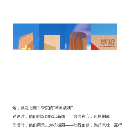
这，就是北理工管院的“草原战魂”：
迷途时，他们用双脚踏出新路——方向在心，何惧荆棘！
崩溃时，他们用意志对抗极限——吐得狼狈，跑得悲壮，赢得