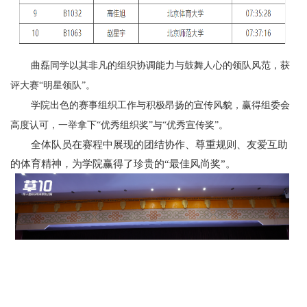
曲磊同学以其非凡的组织协调能力与鼓舞人心的领队风范，获
评大赛“明星领队”。
学院出色的赛事组织工作与积极昂扬的宣传风貌，赢得组委会
高度认可，一举拿下“优秀组织奖”与“优秀宣传奖”。
全体队员在赛程中展现的团结协作、尊重规则、友爱互助
的体育精神，为学院赢得了珍贵的
“最佳风尚奖”。