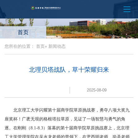
首页
您所在的位置：
首页
» 新闻动态
北理贝塔战队，草十荣耀归来
2025-08-09
北京理工大学闪耀第十届商学院草原挑战赛，勇夺
八项
大奖
九
座
奖杯！广袤无垠的格根塔拉草原，见证了一场智慧与勇气的角
逐。在刚刚（8.1-8.3）落幕的第十届商学院草原挑战赛上，北京理
工大学管理学院在吴水龙老师的带领下，在尹西明老师、毕圣老师