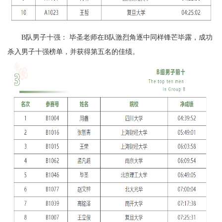
B
队男子十强：
毕圣老师在
B
队激烈角逐中同样锋芒毕露，成功
杀入男子十强榜单
，并获得第五名的佳绩。