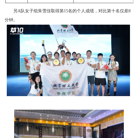
另A队女子组朱雪佳取得第15名的个人成绩，对比第十名仅差8
分钟。