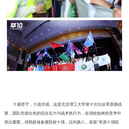
十届坚守，十战功成。这是北京理工大学第十次出征草原挑战
赛，团队凭借出色的综合实力与战术执行力，在强校如林的竞争中
突出重围，强势跻身参赛院校十强，位列第八，喜获“草原十强院