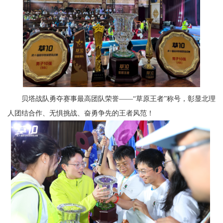
贝塔战队
勇夺赛事最高团队荣誉
——“草原王者”称号，彰显北理
人团结合作、无惧挑战、奋勇争先的王者风范！