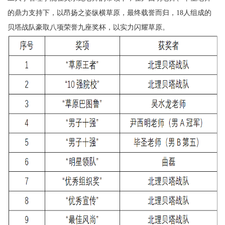
的鼎力支持下，以昂扬之姿纵横草原，最终载誉而归，18人组成的
贝塔战队豪取
八项
荣誉
九座
奖杯，以实力闪耀草原。